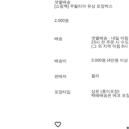
샛별배송
[쇼핑백] 무랄리아 유상 포장박스
2,000
원
샛별배송 · 내일 아침
배송
23시 전 주문 시 수
(그 외 지역 아침 8시
3,000원 (4만원 이상
배송비
컬리
판매자
상온 (종이포장)
포장타입
택배배송은 에코 포