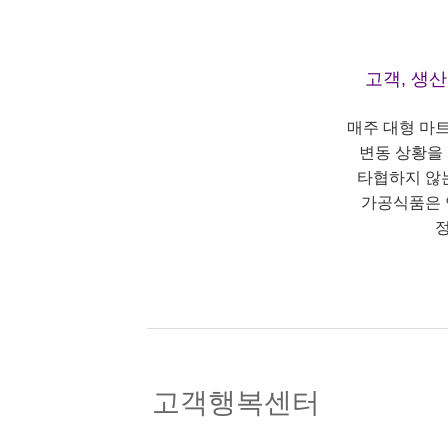
고객, 생
매주 대형 마
변동 상황을
타협하지 않
가공식품은 
정
고객행복센터