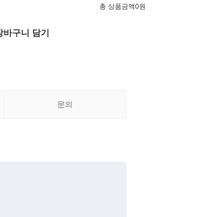
총 상품금액
0
원
장바구니 담기
문의