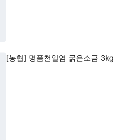
[농협] 명품천일염 굵은소금 3kg