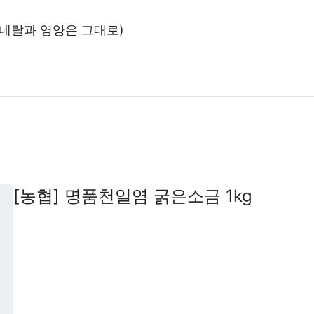
네랄과 영양은 그대로)
[농협] 명품천일염 굵은소금 1kg