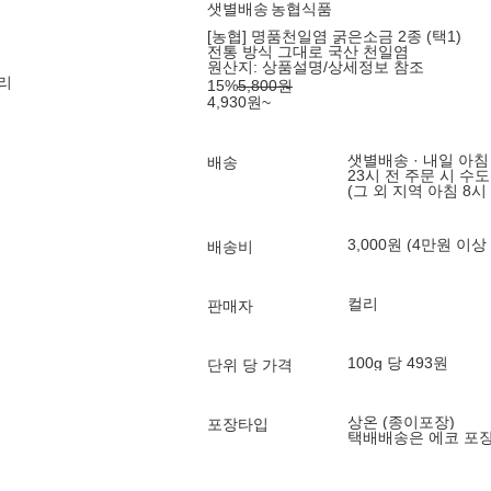
샛별배송
농협식품
[농협] 명품천일염 굵은소금 2종 (택1)
전통 방식 그대로 국산 천일염
원산지:
상품설명/상세정보 참조
리
15
%
5,800
원
4,930
원
~
샛별배송 · 내일 아침
배송
23시 전 주문 시 수
(그 외 지역 아침 8시
3,000원 (4만원 이상
배송비
컬리
판매자
100g 당 493원
단위 당 가격
상온 (종이포장)
포장타입
택배배송은 에코 포