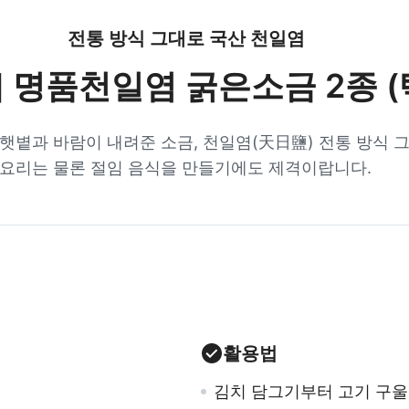
전통 방식 그대로 국산 천일염
] 명품천일염 굵은소금 2종 (
 햇볕과 바람이 내려준 소금, 천일염(天日鹽) 전통 방식 
 요리는 물론 절임 음식을 만들기에도 제격이랍니다.
활용법
김치 담그기부터 고기 구울