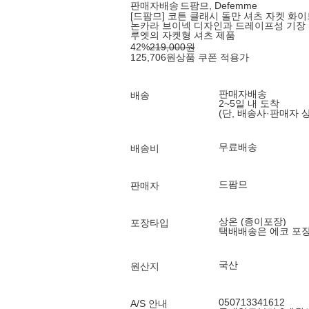
판매자배송
드팜므, Defemme
[드팜므] 코튼 클래시 돌만 셔츠 자켓 화
논카라 브이넥 디자인과 드레이프성 기장 
루엣의 자켓형 셔츠 제품
42
%
219,000
원
125,706
원
상품 쿠폰 적용가
판매자배송
배송
2~5일 내 도착
(단, 배송사·판매자 
무료배송
배송비
드팜므
판매자
상온 (종이포장)
포장타입
택배배송은 에코 포
국산
원산지
050713341612
A/S 안내