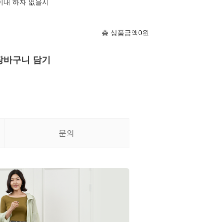
이내 하자 없을시
총 상품금액
0
원
장바구니 담기
문의