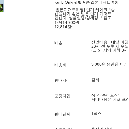
Kurly Only
샛별배송
일본디저트여행
[일본디저트여행] 인기 케이크 4종
선물하기 좋은 일본 인기 디저트
원산지:
상품설명/상세정보 참조
14
%
14,900
원
12,814
원
~
샛별배송 · 내일 아침
배송
23시 전 주문 시 수
(그 외 지역 아침 8시
3,000원 (4만원 이상
배송비
컬리
판매자
상온 (종이포장)
포장타입
택배배송은 에코 포
1박스
판매단위