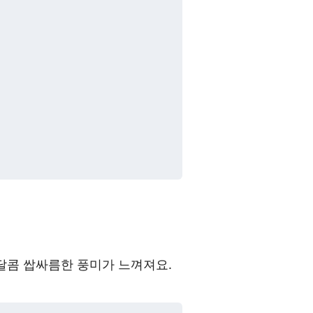
달콤 쌉싸름한 풍미가 느껴져요.