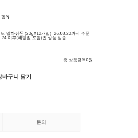
란 함유
토 말차쉬폰 (20gX12개입): 26.08.20까지 주문
9.24 이후(해당일 포함)인 상품 발송
총 상품금액
0
원
장바구니 담기
문의