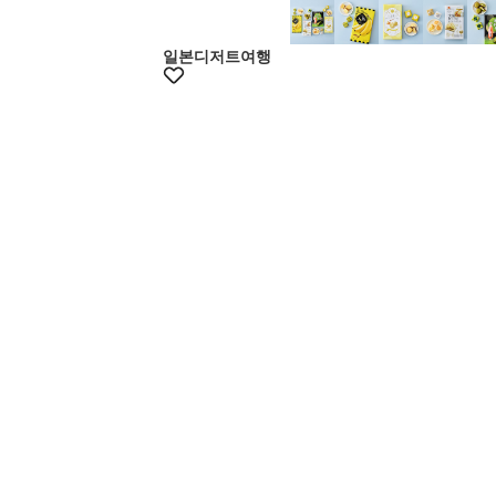
+10%쿠폰
일본디저트여행