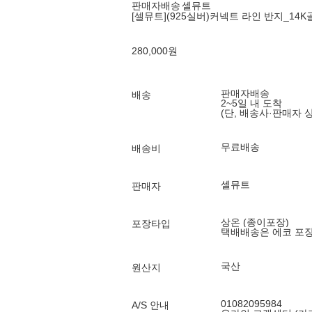
판매자배송
셀뮤트
[셀뮤트](925실버)커넥트 라인 반지_14
280,000
원
판매자배송
배송
2~5일 내 도착
(단, 배송사·판매자 
무료배송
배송비
셀뮤트
판매자
상온 (종이포장)
포장타입
택배배송은 에코 포
국산
원산지
01082095984
A/S 안내