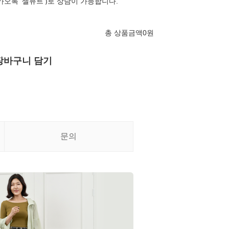
카오톡 '셀뮤트')로 상담이 가능합니다.
총 상품금액
0
원
장바구니 담기
문의