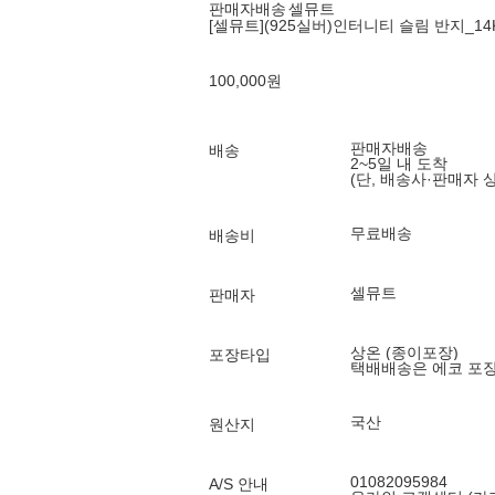
판매자배송
셀뮤트
[셀뮤트](925실버)인터니티 슬림 반지_1
100,000
원
판매자배송
배송
2~5일 내 도착
(단, 배송사·판매자 
무료배송
배송비
셀뮤트
판매자
상온 (종이포장)
포장타입
택배배송은 에코 포
국산
원산지
01082095984
A/S 안내