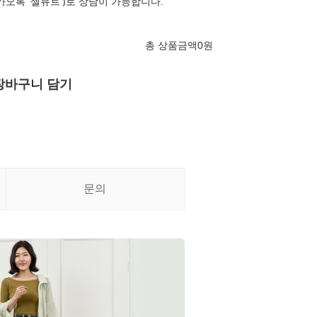
카오톡 '셀뮤트')로 상담이 가능합니다.
총 상품금액
0
원
장바구니 담기
문의