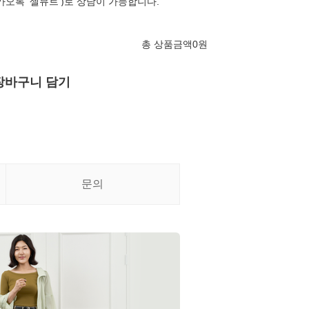
카오톡 '셀뮤트')로 상담이 가능합니다.
총 상품금액
0
원
장바구니 담기
문의