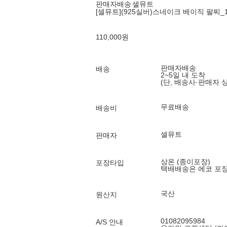
판매자배송
셀뮤트
[셀뮤트](925실버)스네이크 베이직 팔찌
110,000
원
판매자배송
배송
2~5일 내 도착
(단, 배송사·판매자 
무료배송
배송비
셀뮤트
판매자
상온 (종이포장)
포장타입
택배배송은 에코 포
국산
원산지
01082095984
A/S 안내