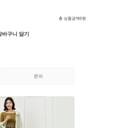
총 상품금액
0
원
장바구니 담기
문의