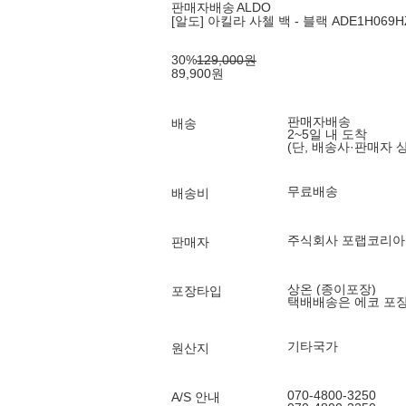
판매자배송
ALDO
[알도] 아킬라 사첼 백 - 블랙 ADE1H069H
30
%
129,000
원
89,900
원
판매자배송
배송
2~5일 내 도착
(단, 배송사·판매자 
무료배송
배송비
주식회사 포랩코리아
판매자
상온 (종이포장)
포장타입
택배배송은 에코 포
기타국가
원산지
070-4800-3250
A/S 안내