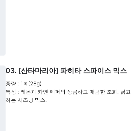
03. [산타마리아] 파히타 스파이스 믹스
중량 : 1봉(28g)
특징 : 레몬과 카옌 페퍼의 상큼하고 매콤한 조화. 닭
하는 시즈닝 믹스.