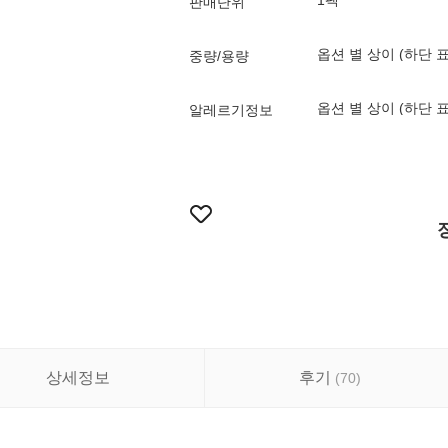
1팩
판매단위
옵션 별 상이 (하단 
중량/용량
옵션 별 상이 (하단 
알레르기정보
상세정보
후기
(
70
)