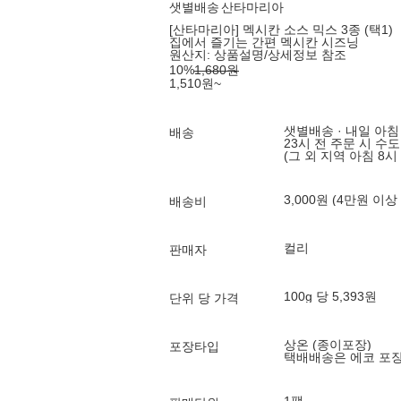
샛별배송
산타마리아
[산타마리아] 멕시칸 소스 믹스 3종 (택1)
집에서 즐기는 간편 멕시칸 시즈닝
원산지:
상품설명/상세정보 참조
10
%
1,680
원
1,510
원
~
샛별배송 · 내일 아침
배송
23시 전 주문 시 수
(그 외 지역 아침 8시
3,000원 (4만원 이상
배송비
컬리
판매자
100g 당 5,393원
단위 당 가격
상온 (종이포장)
포장타입
택배배송은 에코 포