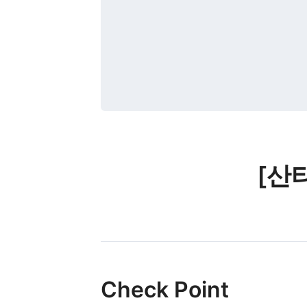
[산
Check Point