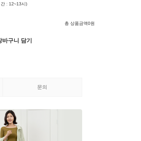
 : 12~13시)
총 상품금액
0
원
장바구니 담기
문의