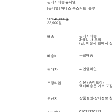
판매자배송
유니엘
[유니엘] 아네스 롱스커트_블루
50
%
45,800
원
22,900
원
판매자배송
배송
2~5일 내 도착
(단, 배송사·판매자 
무료배송
배송비
씨엔엘라인
판매자
상온 (종이포장)
포장타입
택배배송은 에코 포
상품설명/상세정보 
원산지
01021370112