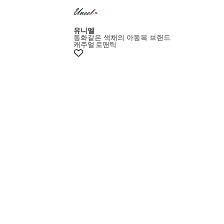
유니엘
동화같은 색채의 아동복 브랜드
캐주얼
로맨틱