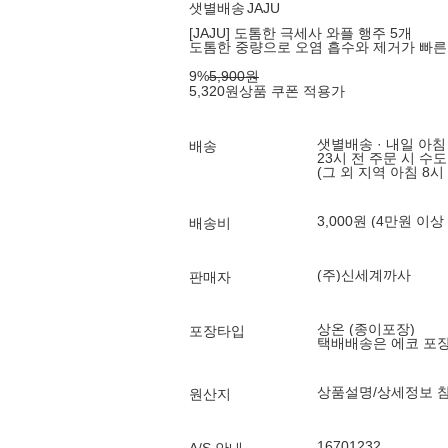
샛별배송
JAJU
[JAJU] 도톰한 극세사 와플 행주 5개
도톰한 중량으로 오염 흡수와 제거가 빠른
9
%
5,900
원
5,320
원
상품 쿠폰 적용가
샛별배송 · 내일 아침
배송
23시 전 주문 시 수
(그 외 지역 아침 8시
3,000원 (4만원 이상
배송비
(주)신세계까사
판매자
상온 (종이포장)
포장타입
택배배송은 에코 포
상품설명/상세정보 
원산지
16701232