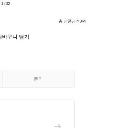
1232
총 상품금액
0
원
장바구니 담기
문의