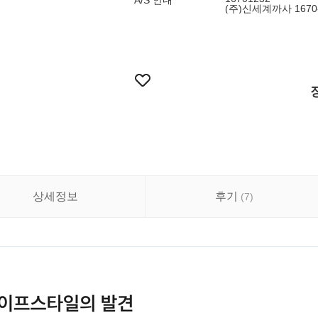
A/S 안내
(주)신세계까사 1670-
상세정보
후기
(
7
)