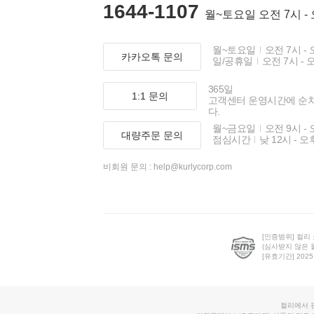
1644-1107
월~토요일 오전 7시 -
월~토요일
오전 7시 - 
카카오톡 문의
일/공휴일
오전 7시 - 
365일
1:1 문의
고객센터 운영시간에 순
다.
월~금요일
오전 9시 - 
대량주문 문의
점심시간
낮 12시 - 오
비회원 문의 :
help@kurlycorp.com
[인증범위] 컬리
(심사받지 않은 
[유효기간] 2025.0
컬리에서 