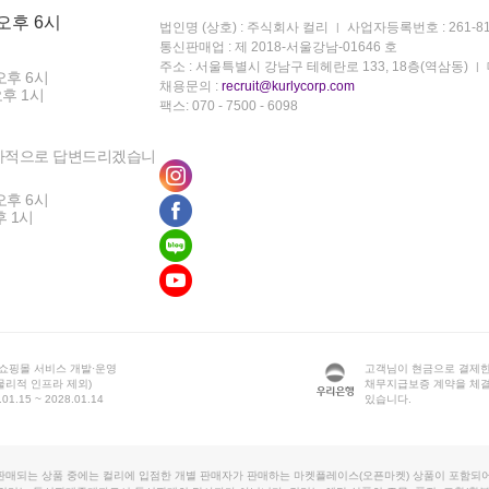
 오후 6시
법인명 (상호) : 주식회사 컬리
사업자등록번호 : 261-81
통신판매업 : 제 2018-서울강남-01646 호
주소 : 서울특별시 강남구 테헤란로 133, 18층(역삼동)
오후 6시
채용문의 :
recruit@kurlycorp.com
오후 1시
팩스: 070 - 7500 - 6098
차적으로 답변드리겠습니
오후 6시
후 1시
 쇼핑몰 서비스 개발·운영
고객님이 현금으로 결제한
물리적 인프라 제외)
채무지급보증 계약을 체
1.15 ~ 2028.01.14
있습니다.
판매되는 상품 중에는 컬리에 입점한 개별 판매자가 판매하는 마켓플레이스(오픈마켓) 상품이 포함되어