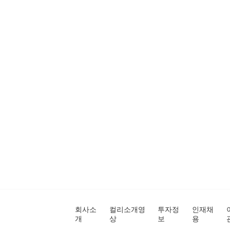
회사소
컬리소개영
투자정
인재채
개
상
보
용