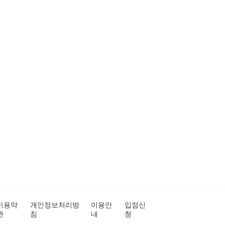
이용약
개인정보처리방
이용안
입점신
관
침
내
청