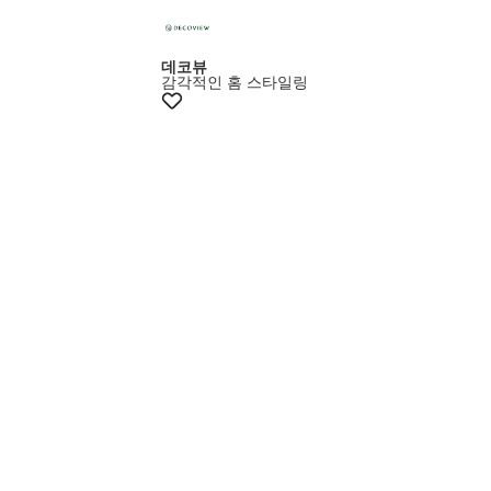
+10%쿠폰
데코뷰
감각적인 홈 스타일링