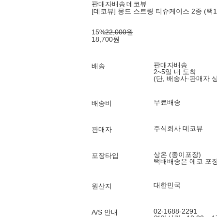
판매자배송
데코뷰
[데코뷰] 몽드 스트링 티슈케이스 2종 (택1
15
%
22,000
원
18,700
원
판매자배송
배송
2~5일 내 도착
(단, 배송사·판매자 
무료배송
배송비
주식회사 데코뷰
판매자
상온 (종이포장)
포장타입
택배배송은 에코 포
대한민국
원산지
02-1688-2291
A/S 안내