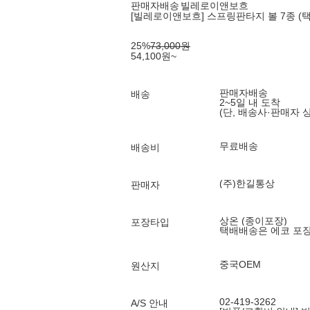
판매자배송
빌레로이앤보흐
[빌레로이앤보흐] 스프링판타지 볼 7종 (택
25
%
73,000
원
54,100
원
~
판매자배송
배송
2~5일 내 도착
(단, 배송사·판매자 
무료배송
배송비
(주)한길통상
판매자
상온 (종이포장)
포장타입
택배배송은 에코 포
중국OEM
원산지
02-419-3262
A/S 안내