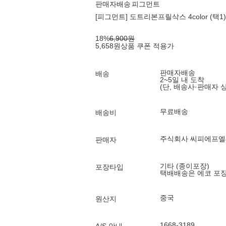
판매자배송
피그먼트
[피그먼트] 도트리본프릴삭스 4color (택1)
18
%
6,900
원
5,658
원
상품 쿠폰 적용가
판매자배송
배송
2~5일 내 도착
(단, 배송사·판매자 
무료배송
배송비
주식회사 씨피에프
판매자
기타 (종이포장)
포장타입
택배배송은 에코 포
중국
원산지
1668-3189