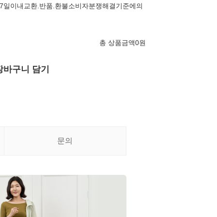
7일이내교환.반품.환불소비자분쟁해결기준에의
총 상품금액
0
원
장바구니 담기
문의