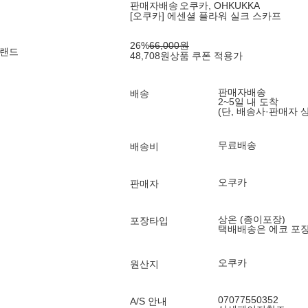
판매자배송
오쿠카, OHKUKKA
[오쿠카] 에센셜 플라워 실크 스카프
26
%
66,000
원
브랜드
48,708
원
상품 쿠폰 적용가
판매자배송
배송
2~5일 내 도착
(단, 배송사·판매자 
무료배송
배송비
오쿠카
판매자
상온 (종이포장)
포장타입
택배배송은 에코 포
오쿠카
원산지
07077550352
A/S 안내