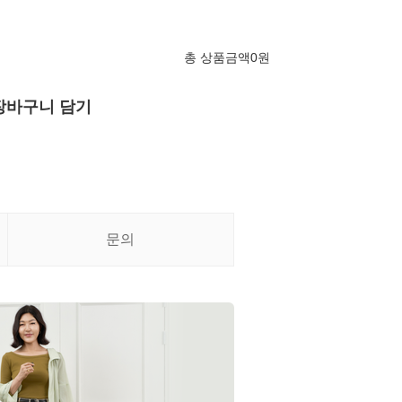
총 상품금액
0
원
장바구니 담기
문의