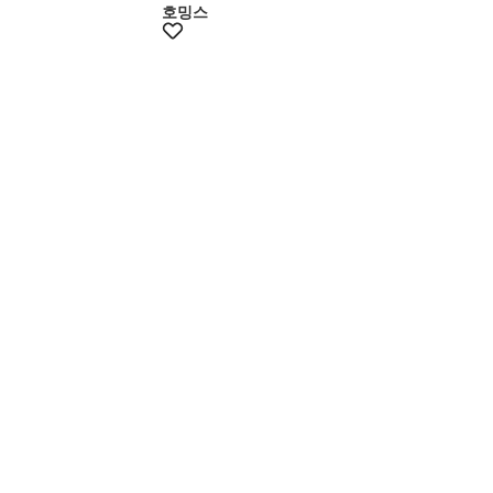
호밍스
멤버스25%쿠폰