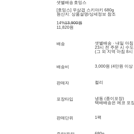
샛별배송
호밍스
[호밍스] 우삼겹 스키야키 680g
원산지:
상품설명/상세정보 참조
14
%
13,900
원
11,820
원
샛별배송 · 내일 아침
배송
23시 전 주문 시 수
(그 외 지역 아침 8시
3,000원 (4만원 이상
배송비
컬리
판매자
냉동 (종이포장)
포장타입
택배배송은 에코 포
1팩
판매단위
680g