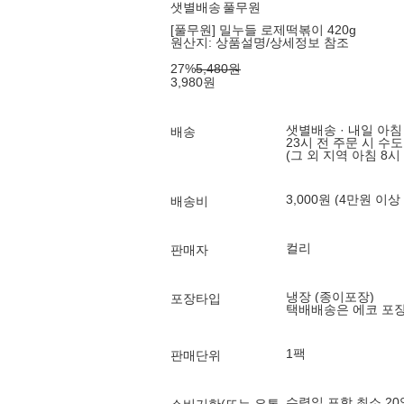
샛별배송
풀무원
[풀무원] 밀누들 로제떡볶이 420g
원산지:
상품설명/상세정보 참조
27
%
5,480
원
3,980
원
샛별배송 · 내일 아침
배송
23시 전 주문 시 수
(그 외 지역 아침 8시
3,000원 (4만원 이상
배송비
컬리
판매자
냉장 (종이포장)
포장타입
택배배송은 에코 포
1팩
판매단위
수령일 포함 최소 2