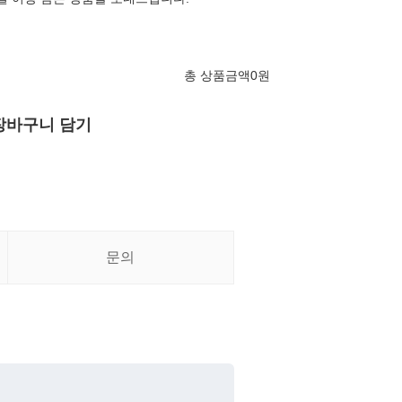
총 상품금액
0
원
장바구니 담기
문의