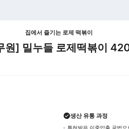
집에서 즐기는 로제 떡볶이
무원] 밀누들 로제떡볶이 42
생산 유통 과정
특허받은 이중압출 공법으