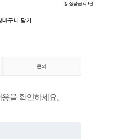
총 상품금액
0
원
장바구니 담기
문의