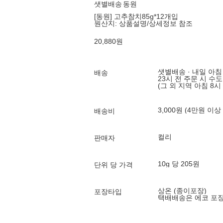
샛별배송
동원
[동원] 고추참치85g*12개입
원산지:
상품설명/상세정보 참조
20,880
원
샛별배송 · 내일 아침
배송
23시 전 주문 시 수
(그 외 지역 아침 8시
3,000원 (4만원 이상
배송비
컬리
판매자
10g 당 205원
단위 당 가격
상온 (종이포장)
포장타입
택배배송은 에코 포