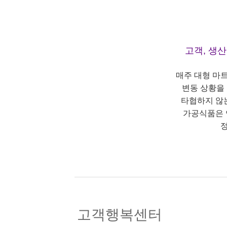
고객, 생
매주 대형 마
변동 상황을
타협하지 않
가공식품은 
정
고객행복센터