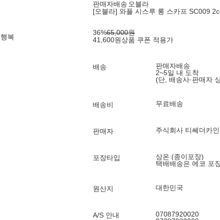
판매자배송
오블라
[오블라] 와플 시스루 롱 스카프 SC009 2co
36
%
65,000
원
 행복
41,600
원
상품 쿠폰 적용가
판매자배송
배송
2~5일 내 도착
(단, 배송사·판매자 
무료배송
배송비
주식회사 티쎄더카
판매자
상온 (종이포장)
포장타입
택배배송은 에코 포
대한민국
원산지
07087920020
A/S 안내