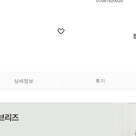
07087920020
상세정보
후기