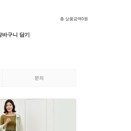
총 상품금액
0
원
장바구니 담기
문의