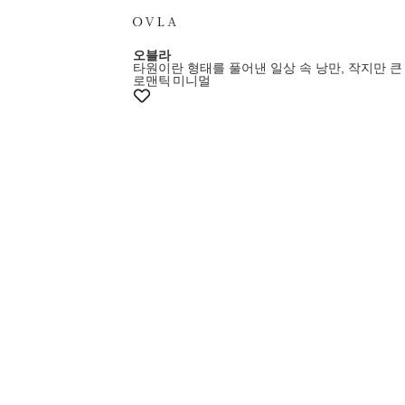
오블라
타원이란 형태를 풀어낸 일상 속 낭만, 작지만 큰
로맨틱
미니멀