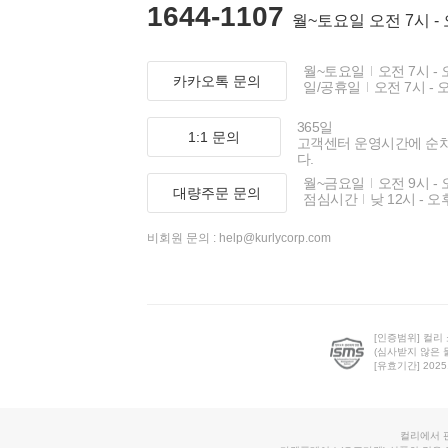
1644-1107
월~토요일 오전 7시 -
월~토요일
오전 7시 - 
카카오톡 문의
일/공휴일
오전 7시 - 
365일
1:1 문의
고객센터 운영시간에 순
다.
월~금요일
오전 9시 - 
대량주문 문의
점심시간
낮 12시 - 오
비회원 문의 :
help@kurlycorp.com
[인증범위] 컬리
(심사받지 않은 
[유효기간] 2025.0
컬리에서 