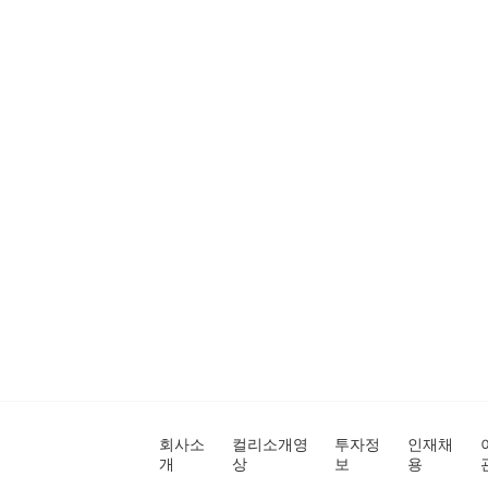
회사소
컬리소개영
투자정
인재채
개
상
보
용