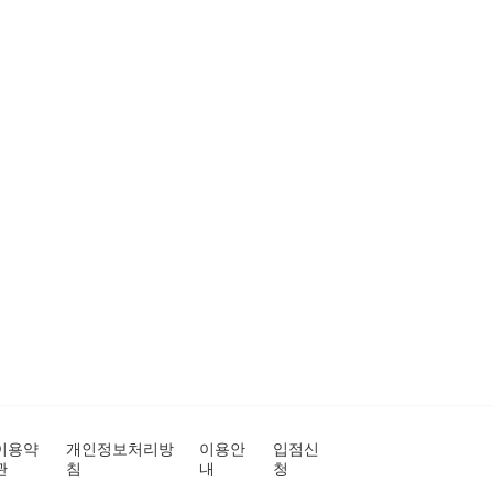
이용약
개인정보처리방
이용안
입점신
관
침
내
청