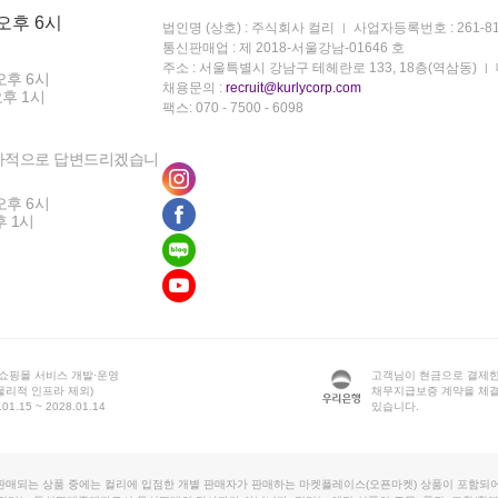
 오후 6시
법인명 (상호) : 주식회사 컬리
사업자등록번호 : 261-81
통신판매업 : 제 2018-서울강남-01646 호
주소 : 서울특별시 강남구 테헤란로 133, 18층(역삼동)
오후 6시
채용문의 :
recruit@kurlycorp.com
오후 1시
팩스: 070 - 7500 - 6098
차적으로 답변드리겠습니
오후 6시
후 1시
 쇼핑몰 서비스 개발·운영
고객님이 현금으로 결제한
물리적 인프라 제외)
채무지급보증 계약을 체
1.15 ~ 2028.01.14
있습니다.
판매되는 상품 중에는 컬리에 입점한 개별 판매자가 판매하는 마켓플레이스(오픈마켓) 상품이 포함되어