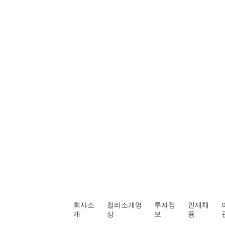
회사소
컬리소개영
투자정
인재채
개
상
보
용