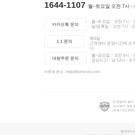
1644-1107
월~토요일 오전 7시 -
월~토요일
오전 7시 - 
카카오톡 문의
일/공휴일
오전 7시 - 
365일
1:1 문의
고객센터 운영시간에 순
다.
월~금요일
오전 9시 - 
대량주문 문의
점심시간
낮 12시 - 오
비회원 문의 :
help@kurlycorp.com
[인증범위] 컬리
(심사받지 않은 
[유효기간] 2025.0
컬리에서 