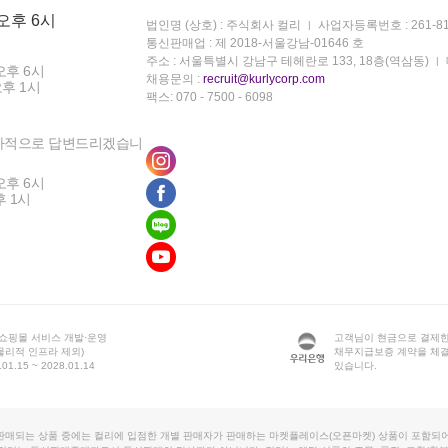
 오후 6시
법인명 (상호) : 주식회사 컬리
사업자등록번호 : 261-81
통신판매업 : 제 2018-서울강남-01646 호
주소 : 서울특별시 강남구 테헤란로 133, 18층(역삼동)
오후 6시
채용문의 :
recruit@kurlycorp.com
오후 1시
팩스: 070 - 7500 - 6098
차적으로 답변드리겠습니
오후 6시
후 1시
 쇼핑몰 서비스 개발·운영
고객님이 현금으로 결제한
물리적 인프라 제외)
채무지급보증 계약을 체
1.15 ~ 2028.01.14
있습니다.
판매되는 상품 중에는 컬리에 입점한 개별 판매자가 판매하는 마켓플레이스(오픈마켓) 상품이 포함되어