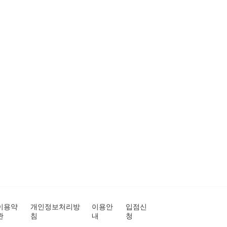
이용약
개인정보처리방
이용안
입점신
관
침
내
청