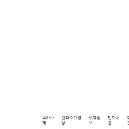
회사소
컬리소개영
투자정
인재채
개
상
보
용