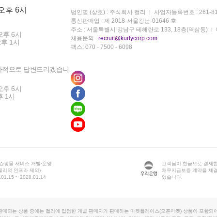
 오후 6시
법인명 (상호) : 주식회사 컬리
사업자등록번호 : 261-81
통신판매업 : 제 2018-서울강남-01646 호
주소 : 서울특별시 강남구 테헤란로 133, 18층(역삼동)
오후 6시
채용문의 :
recruit@kurlycorp.com
오후 1시
팩스: 070 - 7500 - 6098
차적으로 답변드리겠습니
오후 6시
후 1시
 쇼핑몰 서비스 개발·운영
고객님이 현금으로 결제한
물리적 인프라 제외)
채무지급보증 계약을 체
1.15 ~ 2028.01.14
있습니다.
판매되는 상품 중에는 컬리에 입점한 개별 판매자가 판매하는 마켓플레이스(오픈마켓) 상품이 포함되어