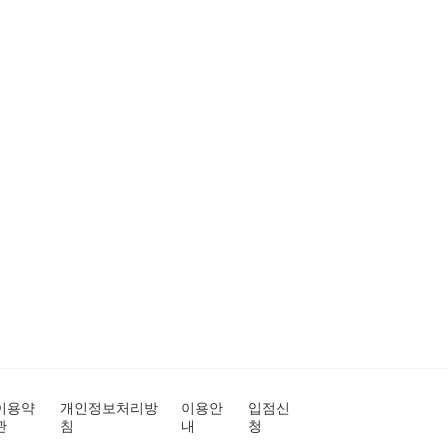
이용약
개인정보처리방
이용안
입점신
관
침
내
청