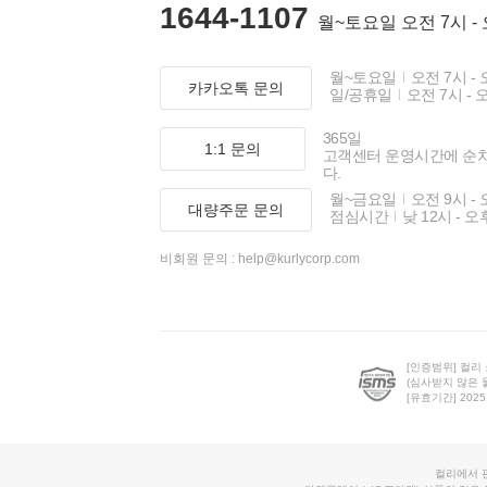
1644-1107
월~토요일 오전 7시 -
월~토요일
오전 7시 - 
카카오톡 문의
일/공휴일
오전 7시 - 
365일
1:1 문의
고객센터 운영시간에 순
다.
월~금요일
오전 9시 - 
대량주문 문의
점심시간
낮 12시 - 오
비회원 문의 :
help@kurlycorp.com
[인증범위] 컬리
(심사받지 않은 
[유효기간] 2025.0
컬리에서 