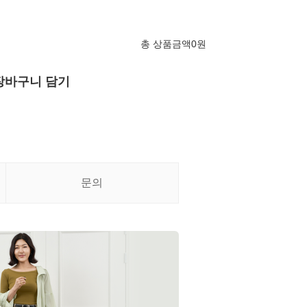
총 상품금액
0
원
장바구니 담기
문의