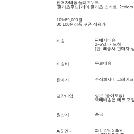
판매자배송
플리츠무드
[플리츠무드] 리아 플리츠 스커트_2colors
10
%
89,000
원
80,100
원
상품 쿠폰 적용가
판매자배송
배송
2~5일 내 도착
(단, 배송사·판매자 
무료배송
배송비
주식회사 디그레이프
판매자
상온 (종이포장)
포장타입
택배배송은 에코 포
중국
원산지
031-276-3359
A/S 안내