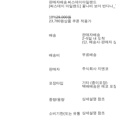
판매자배송
써스데이아일랜드
[써스데이 아일랜드] 꽃나비 보더 반다나_T
18
%
29,000
원
23,780
원
상품 쿠폰 적용가
판매자배송
배송
2~5일 내 도착
(단, 배송사·판매자 
무료배송
배송비
주식회사 지엔코
판매자
기타 (종이포장)
포장타입
택배배송은 에코 포
상세설명 참조
중량/용량
상세설명 참조
소비기한(또는 유통