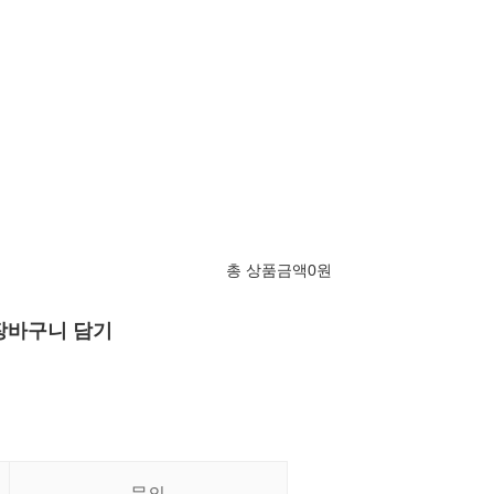
총 상품금액
0
원
장바구니 담기
문의