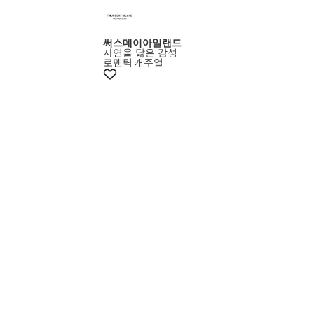
써스데이아일랜드
자연을 닮은 감성
로맨틱
캐주얼