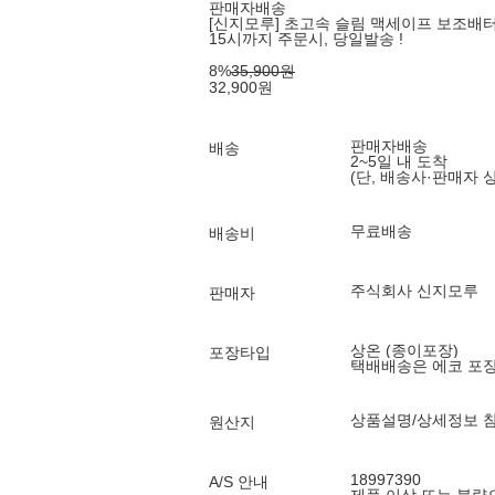
판매자배송
[신지모루] 초고속 슬림 맥세이프 보조배터리 
15시까지 주문시, 당일발송 !
8
%
35,900
원
32,900
원
판매자배송
배송
2~5일 내 도착
(단, 배송사·판매자 
무료배송
배송비
주식회사 신지모루
판매자
상온 (종이포장)
포장타입
택배배송은 에코 포
상품설명/상세정보 
원산지
18997390
A/S 안내