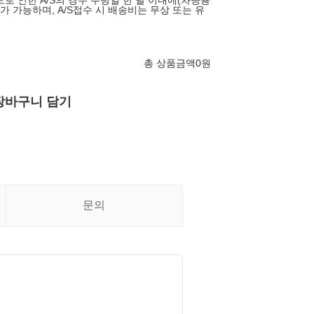
로 인한 A/S의 경우 수령일 한 달 이내에(차량용
S가 가능하며, A/S접수 시 배송비는 무상 또는 유
총 상품금액
0
원
장바구니 담기
문의