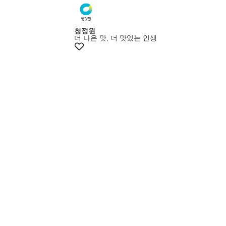
멤버스25%쿠폰
청정원
더 나은 맛, 더 맛있는 인생