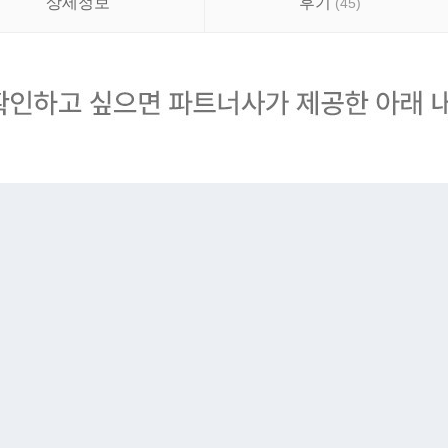
상세정보
후기
(
45
)