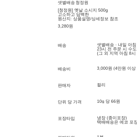
샛별배송
청정원
[청정원] 옛날 소시지 500g
고소하고 담백한
원산지:
상품설명/상세정보 참조
3,280
원
샛별배송 · 내일 아침
배송
23시 전 주문 시 수
(그 외 지역 아침 8시
3,000원 (4만원 이상
배송비
컬리
판매자
10g 당 66원
단위 당 가격
냉장 (종이포장)
포장타입
택배배송은 에코 포