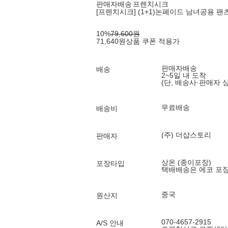
판매자배송
프렌치시크
[프렌치시크] (1+1)논페이드 남녀공용 팬츠
10
%
79,600
원
71,640
원
상품 쿠폰 적용가
판매자배송
배송
2~5일 내 도착
(단, 배송사·판매자 
무료배송
배송비
(주) 더샵스토리
판매자
상온 (종이포장)
포장타입
택배배송은 에코 포
중국
원산지
070-4657-2915
A/S 안내