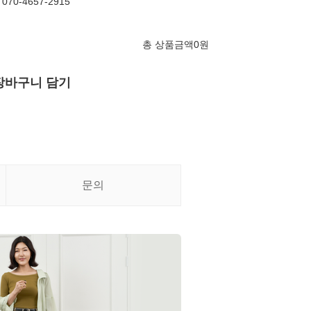
0-4657-2915
총 상품금액
0
원
장바구니 담기
문의