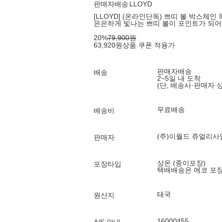
판매자배송
LLOYD
[LLOYD] (온라인단독) 쁘띠 볼 박스체인 
은은하게 빛나는 쁘띠 볼이 포인트가 되
20
%
79,900
원
63,920
원
상품 쿠폰 적용가
판매자배송
배송
2~5일 내 도착
(단, 배송사·판매자 
무료배송
배송비
(주)이월드 쥬얼리사
판매자
상온 (종이포장)
포장타입
택배배송은 에코 포
태국
원산지
16000455