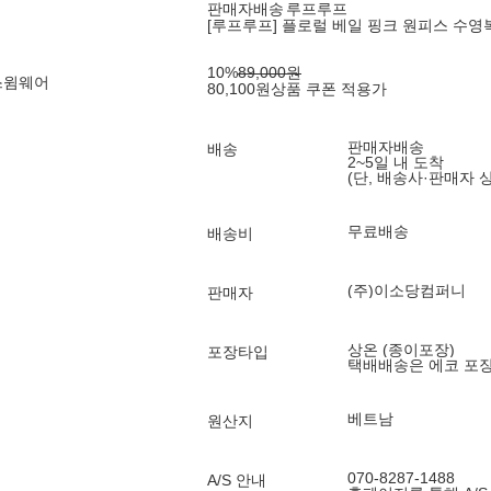
판매자배송
루프루프
[루프루프] 플로럴 베일 핑크 원피스 수영
10
%
89,000
원
스윔웨어
80,100
원
상품 쿠폰 적용가
판매자배송
배송
2~5일 내 도착
(단, 배송사·판매자 
무료배송
배송비
(주)이소당컴퍼니
판매자
상온 (종이포장)
포장타입
택배배송은 에코 포
베트남
원산지
070-8287-1488
A/S 안내