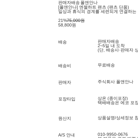
판매자배송
폴앤안나
[폴앤안나] 엔젤하트 팬츠 (팬츠 단품)
일상과 휴식의 경계를 세련되게 연결하는
21
%
75,000
원
58,800
원
판매자배송
배송
2~5일 내 도착
(단, 배송사·판매자 
무료배송
배송비
주식회사 폴앤안나
판매자
상온 (종이포장)
포장타입
택배배송은 에코 포
상품설명/상세정보 
원산지
010-9950-0676
A/S 안내