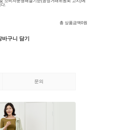
 및 소비자분쟁해결기준(공정거래위원회 고시)에
다.
총 상품금액
0
원
장바구니 담기
문의