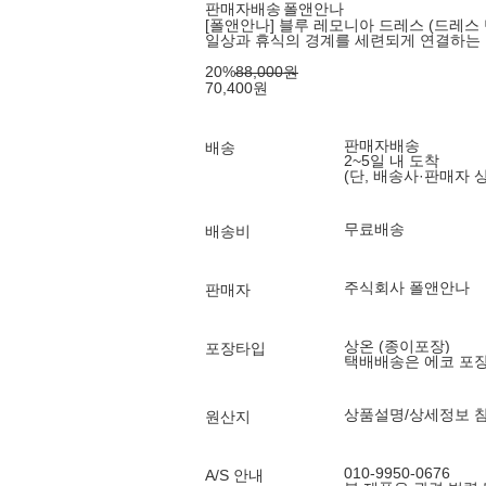
판매자배송
폴앤안나
[폴앤안나] 블루 레모니아 드레스 (드레스 
일상과 휴식의 경계를 세련되게 연결하는
20
%
88,000
원
70,400
원
판매자배송
배송
2~5일 내 도착
(단, 배송사·판매자 
무료배송
배송비
주식회사 폴앤안나
판매자
상온 (종이포장)
포장타입
택배배송은 에코 포
상품설명/상세정보 
원산지
010-9950-0676
A/S 안내