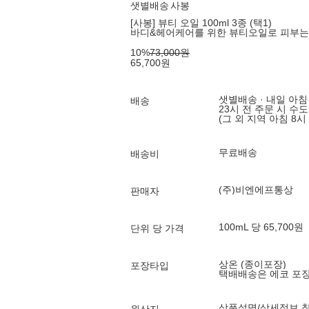
샛별배송
사봉
[사봉] 뷰티 오일 100ml 3종 (택1)
바디&헤어케어를 위한 뷰티오일로 피부는 
10
%
73,000
원
65,700
원
샛별배송 · 내일 아침
배송
23시 전 주문 시 수
(그 외 지역 아침 8시
무료배송
배송비
(주)비엔에프통상
판매자
100mL 당 65,700원
단위 당 가격
상온 (종이포장)
포장타입
택배배송은 에코 포
상품설명/상세정보 