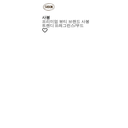
사봉
프리미엄 뷰티 브랜드 사봉
트렌디
프레그런스/무드