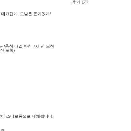
후기 1건
매끄럽게, 모발은 윤기있게!
도권/충청 내일 아침 7시 전 도착
 전 도착)
장이 스티로폼으로 대체됩니다.
참조