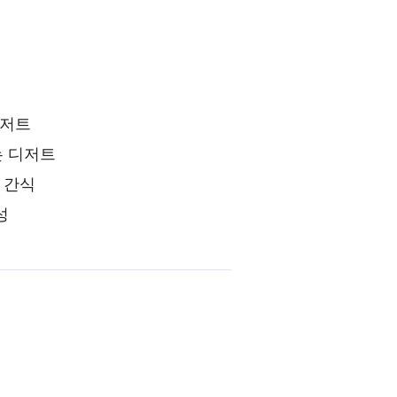
디저트
는 디저트
 간식
성