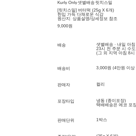
Kurly Only
샛별배송
릿치스밀
[릿치스밀] 버터떡 (25g X 6개)
한입 가득 다채로운 식감
원산지:
상품설명/상세정보 참조
9,000
원
샛별배송 · 내일 아침
배송
23시 전 주문 시 수
(그 외 지역 아침 8시
3,000원 (4만원 이상
배송비
컬리
판매자
냉동 (종이포장)
포장타입
택배배송은 에코 포
1박스
판매단위