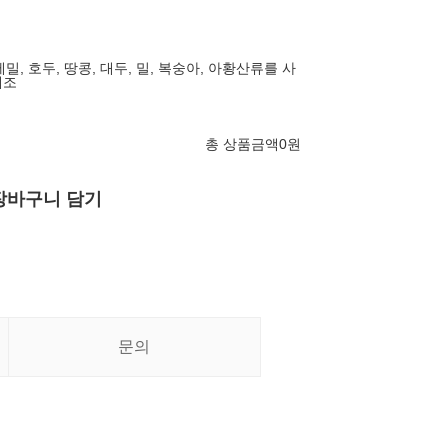
메밀, 호두, 땅콩, 대두, 밀, 복숭아, 아황산류를 사
제조
총 상품금액
0
원
장바구니 담기
문의