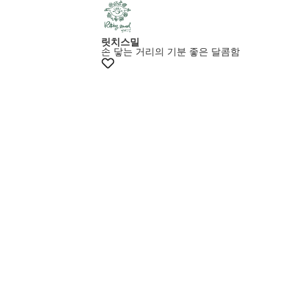
+10%쿠폰
릿치스밀
손 닿는 거리의 기분 좋은 달콤함