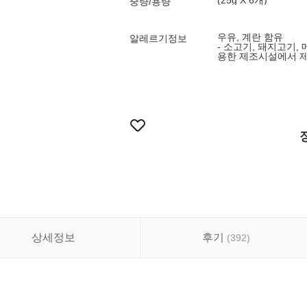
(25g X 6개)
중량/용량
우유, 계란 함유
알레르기정보
- 소고기, 돼지고기, 
용한 제조시설에서 
상세정보
후기
(
392
)