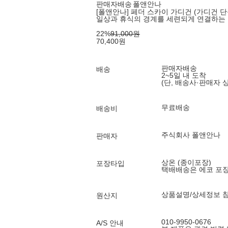
판매자배송
폴앤안나
[폴앤안나] 페더 스카이 가디건 (가디건 단
일상과 휴식의 경계를 세련되게 연결하는
22
%
91,000
원
70,400
원
판매자배송
배송
2~5일 내 도착
(단, 배송사·판매자 
무료배송
배송비
주식회사 폴앤안나
판매자
상온 (종이포장)
포장타입
택배배송은 에코 포
상품설명/상세정보 
원산지
010-9950-0676
A/S 안내