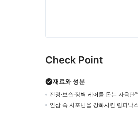
Check Point
재료와 성분
진정·보습·장벽 케어를 돕는 자음단
인삼 속 사포닌을 강화시킨 림파낙스