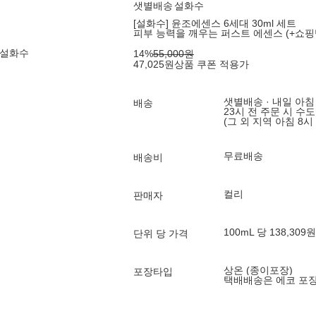
샛별배송
설화수
[설화수] 윤조에센스 6세대 30ml 세트
피부 능력을 깨우는 퍼스트 에센스 (+쇼핑
 설화수
14
%
55,000
원
47,025
원
상품 쿠폰 적용가
샛별배송 · 내일 아침
배송
23시 전 주문 시 수
(그 외 지역 아침 8시
무료배송
배송비
컬리
판매자
100mL 당 138,309원
단위 당 가격
상온 (종이포장)
포장타입
택배배송은 에코 포