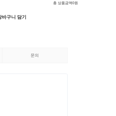
총 상품금액
0
원
장바구니 담기
문의