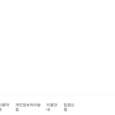
이용약
개인정보처리방
이용안
입점신
관
침
내
청