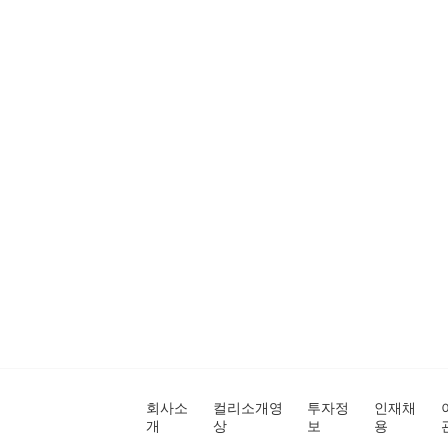
회사소
컬리소개영
투자정
인재채
개
상
보
용