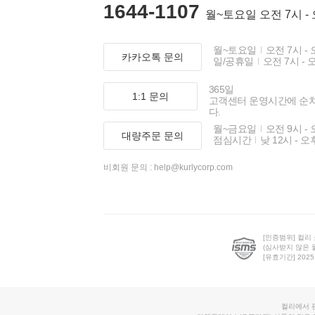
1644-1107
월~토요일 오전 7시 -
월~토요일
오전 7시 - 
카카오톡 문의
일/공휴일
오전 7시 - 
365일
1:1 문의
고객센터 운영시간에 순
다.
월~금요일
오전 9시 - 
대량주문 문의
점심시간
낮 12시 - 오
비회원 문의 :
help@kurlycorp.com
[인증범위] 컬리
(심사받지 않은 
[유효기간] 2025.0
컬리에서 