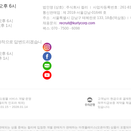
 오후 6시
법인명 (상호) : 주식회사 컬리
사업자등록번호 : 261-81
통신판매업 : 제 2018-서울강남-01646 호
주소 : 서울특별시 강남구 테헤란로 133, 18층(역삼동)
오후 6시
채용문의 :
recruit@kurlycorp.com
오후 1시
팩스: 070 - 7500 - 6098
차적으로 답변드리겠습니
오후 6시
후 1시
 쇼핑몰 서비스 개발·운영
고객님이 현금으로 결제한
물리적 인프라 제외)
채무지급보증 계약을 체
1.15 ~ 2028.01.14
있습니다.
판매되는 상품 중에는 컬리에 입점한 개별 판매자가 판매하는 마켓플레이스(오픈마켓) 상품이 포함되어