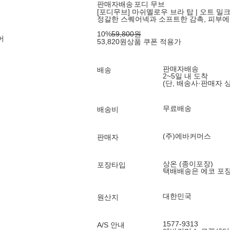
판매자배송
포디 무브
[포디무브] 마쉬멜로우 브라 탑 | 오트 밀
정갈한 스퀘어넥과 소프트한 감촉, 피부에
10
%
59,800
원
어
53,820
원
상품 쿠폰 적용가
판매자배송
배송
2~5일 내 도착
(단, 배송사·판매자 
무료배송
배송비
(주)에바커머스
판매자
상온 (종이포장)
포장타입
택배배송은 에코 포
대한민국
원산지
1577-9313
A/S 안내