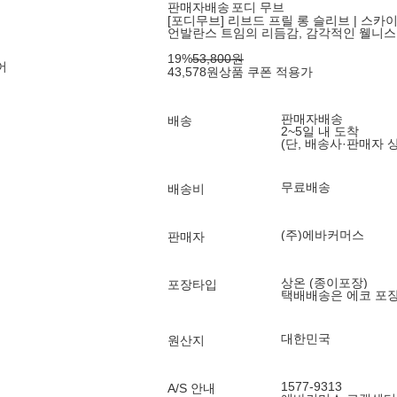
판매자배송
포디 무브
[포디무브] 리브드 프릴 롱 슬리브 | 스카
언발란스 트임의 리듬감, 감각적인 웰니스
19
%
53,800
원
어
43,578
원
상품 쿠폰 적용가
판매자배송
배송
2~5일 내 도착
(단, 배송사·판매자 
무료배송
배송비
(주)에바커머스
판매자
상온 (종이포장)
포장타입
택배배송은 에코 포
대한민국
원산지
1577-9313
A/S 안내