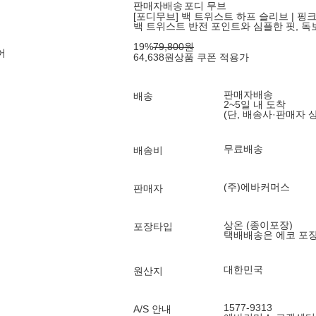
판매자배송
포디 무브
[포디무브] 백 트위스트 하프 슬리브 | 핑
백 트위스트 반전 포인트와 심플한 핏, 독
19
%
79,800
원
어
64,638
원
상품 쿠폰 적용가
판매자배송
배송
2~5일 내 도착
(단, 배송사·판매자 
무료배송
배송비
(주)에바커머스
판매자
상온 (종이포장)
포장타입
택배배송은 에코 포
대한민국
원산지
1577-9313
A/S 안내