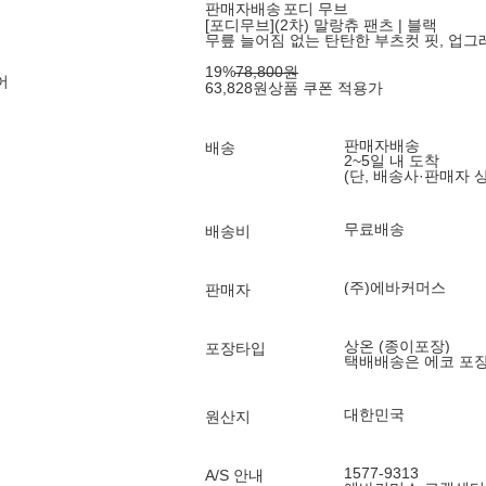
판매자배송
포디 무브
[포디무브](2차) 말랑츄 팬츠 | 블랙
무릎 늘어짐 없는 탄탄한 부츠컷 핏, 업
19
%
78,800
원
어
63,828
원
상품 쿠폰 적용가
판매자배송
배송
2~5일 내 도착
(단, 배송사·판매자 
무료배송
배송비
(주)에바커머스
판매자
상온 (종이포장)
포장타입
택배배송은 에코 포
대한민국
원산지
1577-9313
A/S 안내