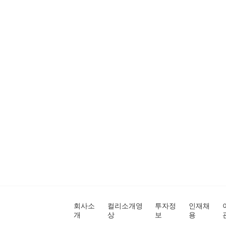
회사소
컬리소개영
투자정
인재채
개
상
보
용