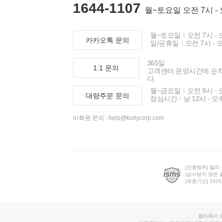
1644-1107
월~토요일 오전 7시 -
월~토요일
오전 7시 - 
카카오톡 문의
일/공휴일
오전 7시 - 
365일
1:1 문의
고객센터 운영시간에 순
다.
월~금요일
오전 9시 - 
대량주문 문의
점심시간
낮 12시 - 오
비회원 문의 :
help@kurlycorp.com
[인증범위] 컬리
(심사받지 않은 
[유효기간] 2025.0
컬리에서 