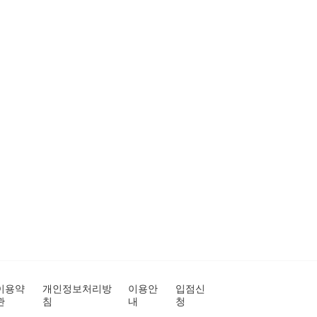
이용약
개인정보처리방
이용안
입점신
관
침
내
청