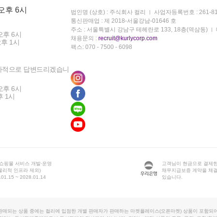
 오후 6시
법인명 (상호) : 주식회사 컬리
사업자등록번호 : 261-81
통신판매업 : 제 2018-서울강남-01646 호
주소 : 서울특별시 강남구 테헤란로 133, 18층(역삼동)
오후 6시
채용문의 :
recruit@kurlycorp.com
오후 1시
팩스: 070 - 7500 - 6098
차적으로 답변드리겠습니
오후 6시
후 1시
 쇼핑몰 서비스 개발·운영
고객님이 현금으로 결제한
물리적 인프라 제외)
채무지급보증 계약을 체
1.15 ~ 2028.01.14
있습니다.
판매되는 상품 중에는 컬리에 입점한 개별 판매자가 판매하는 마켓플레이스(오픈마켓) 상품이 포함되어