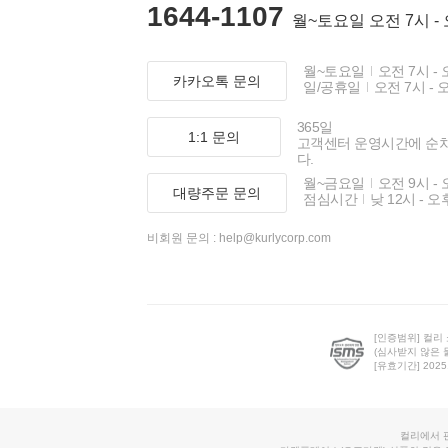
1644-1107
월~토요일 오전 7시 -
월~토요일
오전 7시 - 
카카오톡 문의
일/공휴일
오전 7시 - 
365일
1:1 문의
고객센터 운영시간에 순
다.
월~금요일
오전 9시 - 
대량주문 문의
점심시간
낮 12시 - 오
비회원 문의 :
help@kurlycorp.com
[인증범위] 컬리
(심사받지 않은 
[유효기간] 2025.0
컬리에서 