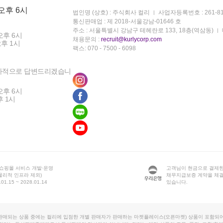
 오후 6시
법인명 (상호) : 주식회사 컬리
사업자등록번호 : 261-81
통신판매업 : 제 2018-서울강남-01646 호
주소 : 서울특별시 강남구 테헤란로 133, 18층(역삼동)
오후 6시
채용문의 :
recruit@kurlycorp.com
오후 1시
팩스: 070 - 7500 - 6098
차적으로 답변드리겠습니
오후 6시
후 1시
 쇼핑몰 서비스 개발·운영
고객님이 현금으로 결제한
물리적 인프라 제외)
채무지급보증 계약을 체
1.15 ~ 2028.01.14
있습니다.
판매되는 상품 중에는 컬리에 입점한 개별 판매자가 판매하는 마켓플레이스(오픈마켓) 상품이 포함되어