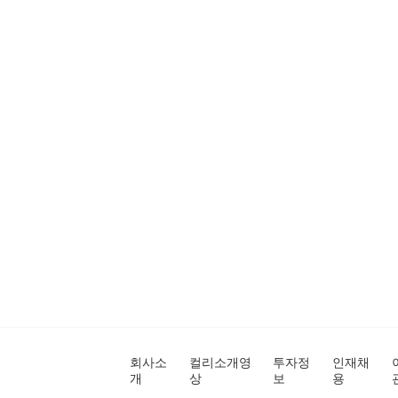
회사소
컬리소개영
투자정
인재채
개
상
보
용