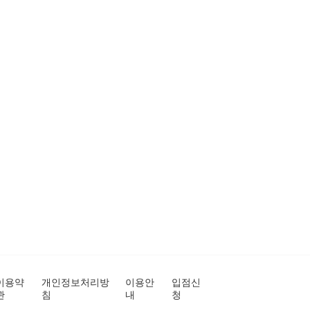
이용약
개인정보처리방
이용안
입점신
관
침
내
청