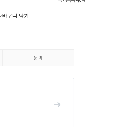
총 상품금액
0
원
장바구니 담기
문의