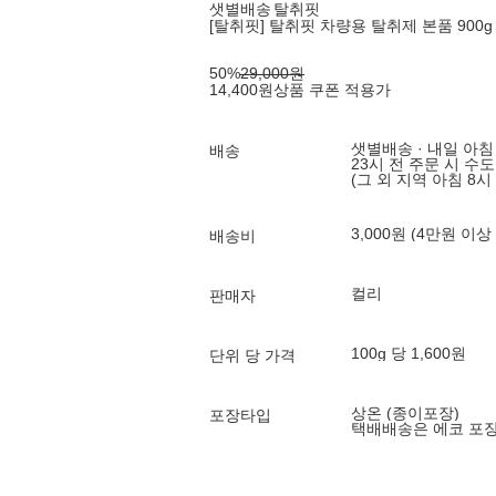
샛별배송
탈취핏
[탈취핏] 탈취핏 차량용 탈취제 본품 900g
50
%
29,000
원
14,400
원
상품 쿠폰 적용가
샛별배송 · 내일 아침
배송
23시 전 주문 시 수
(그 외 지역 아침 8시
3,000원 (4만원 이상
배송비
컬리
판매자
100g 당 1,600원
단위 당 가격
상온 (종이포장)
포장타입
택배배송은 에코 포