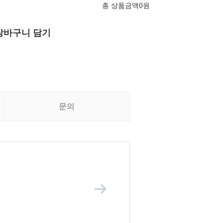
총 상품금액
0
원
장바구니 담기
문의