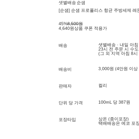
샛별배송
순샘
[순샘] 순샘 프로폴리스 항균 주방세제 레몬
45
%
8,500
원
4,640
원
상품 쿠폰 적용가
샛별배송 · 내일 아침
배송
23시 전 주문 시 수
(그 외 지역 아침 8시
3,000원 (4만원 이상
배송비
컬리
판매자
100mL 당 387원
단위 당 가격
상온 (종이포장)
포장타입
택배배송은 에코 포