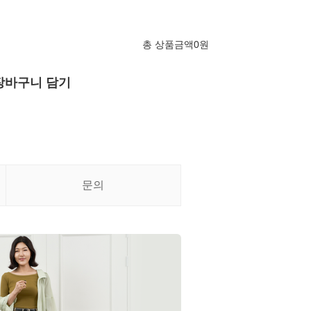
총 상품금액
0
원
장바구니 담기
문의