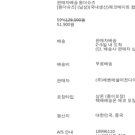
판매자배송
원더슈즈
[원더슈즈] (남성)(국내생산)체크메이트 컴포
59
%
129,000
원
51,900
원
판매자배송
배송
2~5일 내 도착
(단, 배송사·판매자 
무료배송
배송비
(주)에벤에셀머천다
판매자
상온 (종이포장)
포장타입
택배배송은 에코 포
대한민국, 중국
원산지
18996110
A/S 안내