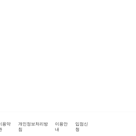
이용약
개인정보처리방
이용안
입점신
관
침
내
청