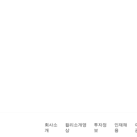
회사소
컬리소개영
투자정
인재채
개
상
보
용