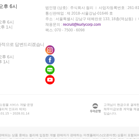
 오후 6시
법인명 (상호) : 주식회사 컬리
사업자등록번호 : 261-81
통신판매업 : 제 2018-서울강남-01646 호
주소 : 서울특별시 강남구 테헤란로 133, 18층(역삼동)
오후 6시
채용문의 :
recruit@kurlycorp.com
오후 1시
팩스: 070 - 7500 - 6098
차적으로 답변드리겠습니
오후 6시
후 1시
 쇼핑몰 서비스 개발·운영
고객님이 현금으로 결제한
물리적 인프라 제외)
채무지급보증 계약을 체
1.15 ~ 2028.01.14
있습니다.
판매되는 상품 중에는 컬리에 입점한 개별 판매자가 판매하는 마켓플레이스(오픈마켓) 상품이 포함되어