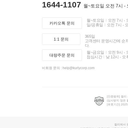
1644-1107
월~토요일 오전 7시 -
월~토요일
오전 7시 - 
카카오톡 문의
일/공휴일
오전 7시 - 
365일
1:1 문의
고객센터 운영시간에 순
다.
월~금요일
오전 9시 - 
대량주문 문의
점심시간
낮 12시 - 오
비회원 문의 :
help@kurlycorp.com
[인증범위] 컬리
(심사받지 않은 
[유효기간] 2025.0
컬리에서 