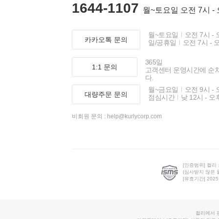
1644-1107
월~토요일 오전 7시 -
월~토요일
오전 7시 - 
카카오톡 문의
일/공휴일
오전 7시 - 
365일
1:1 문의
고객센터 운영시간에 순
다.
월~금요일
오전 9시 - 
대량주문 문의
점심시간
낮 12시 - 오
비회원 문의 :
help@kurlycorp.com
[인증범위] 컬리
(심사받지 않은 
[유효기간] 2025.0
컬리에서 