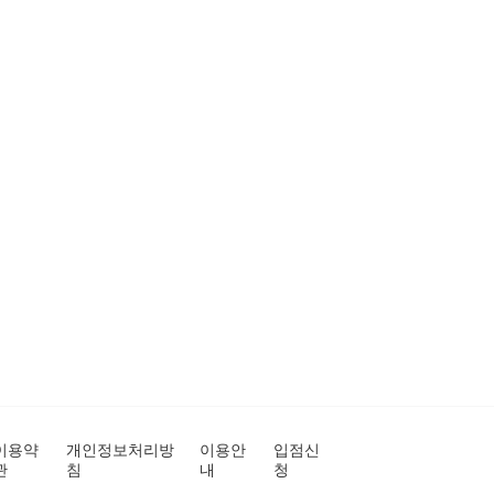
이용약
개인정보처리방
이용안
입점신
관
침
내
청