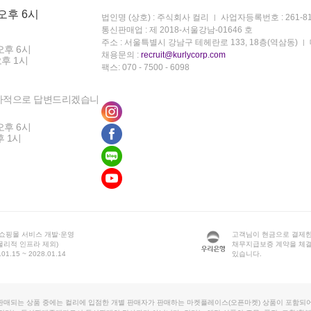
 오후 6시
법인명 (상호) : 주식회사 컬리
사업자등록번호 : 261-81
통신판매업 : 제 2018-서울강남-01646 호
주소 : 서울특별시 강남구 테헤란로 133, 18층(역삼동)
오후 6시
채용문의 :
recruit@kurlycorp.com
오후 1시
팩스: 070 - 7500 - 6098
차적으로 답변드리겠습니
오후 6시
후 1시
 쇼핑몰 서비스 개발·운영
고객님이 현금으로 결제한
물리적 인프라 제외)
채무지급보증 계약을 체
1.15 ~ 2028.01.14
있습니다.
판매되는 상품 중에는 컬리에 입점한 개별 판매자가 판매하는 마켓플레이스(오픈마켓) 상품이 포함되어