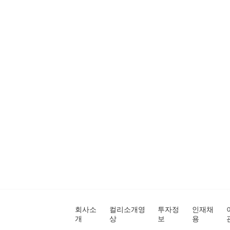
회사소
컬리소개영
투자정
인재채
개
상
보
용