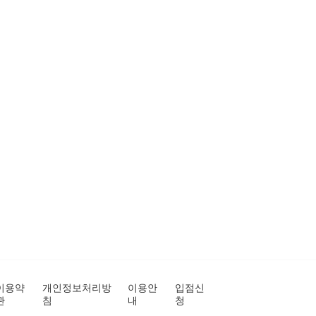
이용약
개인정보처리방
이용안
입점신
관
침
내
청