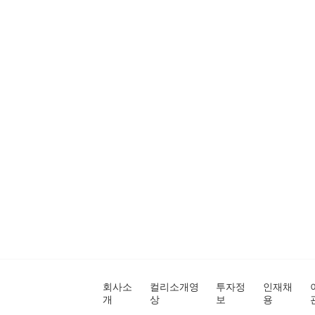
회사소
컬리소개영
투자정
인재채
개
상
보
용