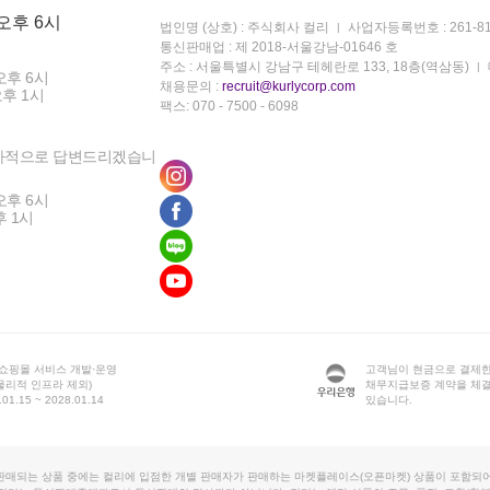
 오후 6시
법인명 (상호) : 주식회사 컬리
사업자등록번호 : 261-81
통신판매업 : 제 2018-서울강남-01646 호
주소 : 서울특별시 강남구 테헤란로 133, 18층(역삼동)
오후 6시
채용문의 :
recruit@kurlycorp.com
오후 1시
팩스: 070 - 7500 - 6098
차적으로 답변드리겠습니
오후 6시
후 1시
 쇼핑몰 서비스 개발·운영
고객님이 현금으로 결제한
물리적 인프라 제외)
채무지급보증 계약을 체
1.15 ~ 2028.01.14
있습니다.
판매되는 상품 중에는 컬리에 입점한 개별 판매자가 판매하는 마켓플레이스(오픈마켓) 상품이 포함되어