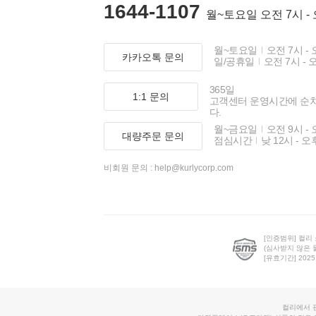
1644-1107
월~토요일 오전 7시 -
월~토요일
오전 7시 - 
카카오톡 문의
일/공휴일
오전 7시 - 
365일
1:1 문의
고객센터 운영시간에 순
다.
월~금요일
오전 9시 - 
대량주문 문의
점심시간
낮 12시 - 오
비회원 문의 :
help@kurlycorp.com
[인증범위] 컬리
(심사받지 않은 
[유효기간] 2025.0
컬리에서 