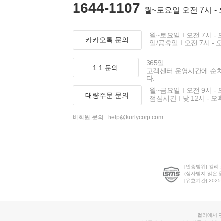
1644-1107
월~토요일 오전 7시 -
월~토요일
오전 7시 - 
카카오톡 문의
일/공휴일
오전 7시 - 
365일
1:1 문의
고객센터 운영시간에 순
다.
월~금요일
오전 9시 - 
대량주문 문의
점심시간
낮 12시 - 오
비회원 문의 :
help@kurlycorp.com
[인증범위] 컬리
(심사받지 않은 
[유효기간] 2025.0
컬리에서 