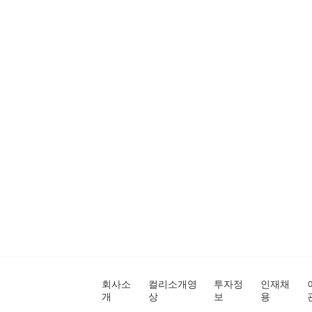
회사소
컬리소개영
투자정
인재채
개
상
보
용