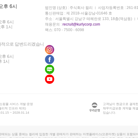
 오후 6시
법인명 (상호) : 주식회사 컬리
사업자등록번호 : 261-81
통신판매업 : 제 2018-서울강남-01646 호
주소 : 서울특별시 강남구 테헤란로 133, 18층(역삼동)
오후 6시
채용문의 :
recruit@kurlycorp.com
오후 1시
팩스: 070 - 7500 - 6098
차적으로 답변드리겠습니
오후 6시
후 1시
 쇼핑몰 서비스 개발·운영
고객님이 현금으로 결제한
물리적 인프라 제외)
채무지급보증 계약을 체
1.15 ~ 2028.01.14
있습니다.
판매되는 상품 중에는 컬리에 입점한 개별 판매자가 판매하는 마켓플레이스(오픈마켓) 상품이 포함되어