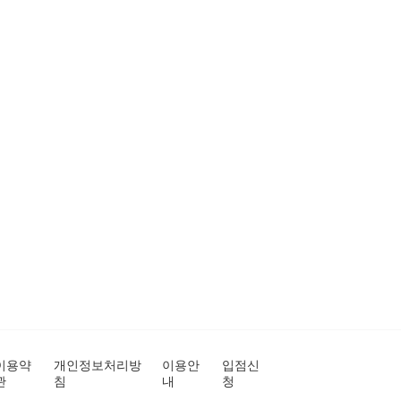
이용약
개인정보처리방
이용안
입점신
관
침
내
청